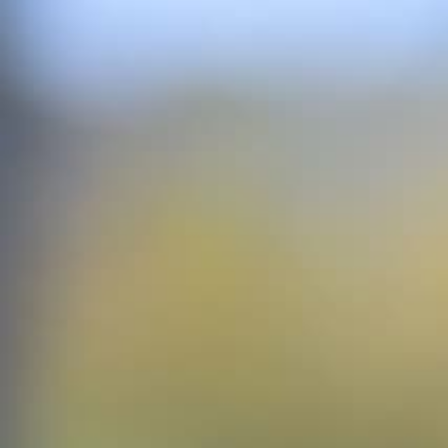
0,00
€
ES
EN
RU