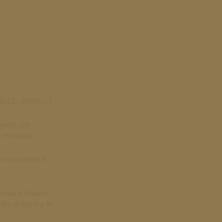
ILLO, MERLOT
ereza con
es moradas
e recuerdan a
s
estaca el buen
ntre el dulce y la