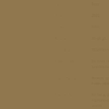
Tipo:
Rojo
Añada:
2023
Grado:
0,0%
Azúcar:
16-18 g/L
Variedad:
TEMPRAN
Fase visual:
De color c
tonalidad
Fase olfativa:
Aromas qu
frutos rojo
Fase en boca:
En boca, d
equilibrio e
acidez