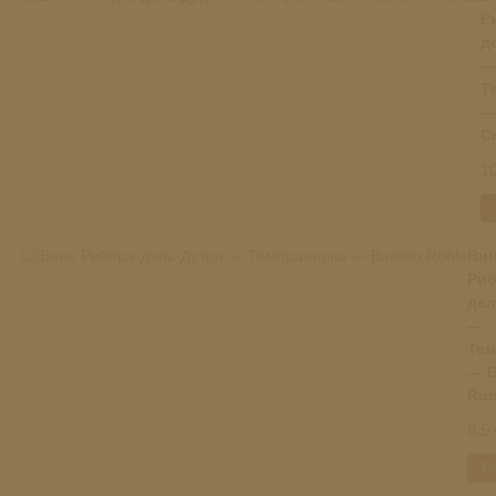
Р
д
—
Т
—
C
10
Ви
Риб
дел
—
Тем
— B
Rob
8.5 
П