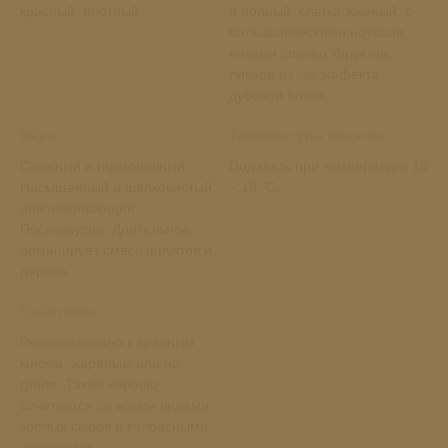
красный, плотный.
и полный, слегка жженый, с
бальзамическими нотками,
нотами спелых фруктов,
ликера из -за эффекта
дубовой бочки.
Вкус:
Температура подачи:
Сложный и гармоничный.
Подавать при температуре 16
Насыщенный и шелковистый,
– 18 ºC.
обволакивающий.
Послевкусие: Длительное,
доминирует смесь фруктов и
дерева.
Сочетание:
Рекомендовано с красным
мясом, жареным или на
гриле. Также хорошо
сочетается со всеми видами
зрелых сыров и колбасными
изделиями.