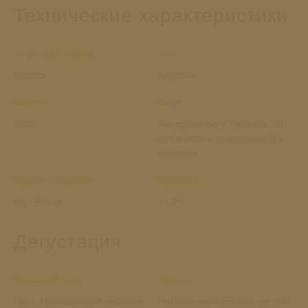
Технические характеристики
Темпранильо
-
Banisio
Торговая марка:
Тип:
Crianza
Banisio
Красное
Винтаж:
Сорт:
2020
Темпранильо и Гарнача, 20
лет, в лозе и подвязанный к
шпалере.
Происхождение:
Крепость:
Риоха
14.0%
Дегустация
Внешний вид:
Аромат:
Цвет: Насыщенный вишнево-
Интенсивный аромат, чистый