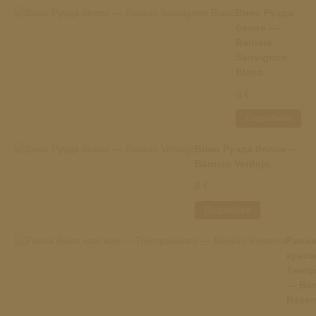
Вино Руэда
белое —
Banisio
Sauvignon
Blanc
8 €
Подробнее
Вино Руэда белое —
Banisio Verdejo
8 €
Подробнее
Риоха
красн
Темп
— Ban
Reser