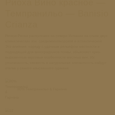
Риоха Вино красное —
Темпранильо — Banisio
Crianza
Регион Риоха расположен на севере Испании на стыке двух
климатических зон: средиземноморской и атлантической.
Это влияние, наряду с удачным рельефом местности и
подходящей для виноградников почвы, объясняет ярко-
выраженные вкусовые особенности местных вин. Их
утонченность, свежесть и натуральная элегантность найдут
отклик у самого изысканного гурмана.
80% Темпранильо & Гарнача