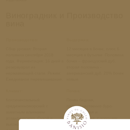
Виноградник и Производство
вина
Производство:
Выдержка:
Сбор урожая: Вторая
12 месяцев в бочке, плюс 6
половина сентября 2018
месяцев в бутылке. Половина
года. Ферментация: 16 дней в
бочек – французский дуб,
резервуарах из
вторая половина -
нержавеющей стали. Режим:
американский дуб. 20% бочек
Ежедневное перемешивание.
новые.
Климат:
Почва:
Континентальный
Почва бедная,
средиземноморский с
преимущественно буро-
заметным влиянием
известняковая и
атлантического. Сухой и
аллювиальная, с хорошим
высокотемпературный цикл
дренажем и достаточной