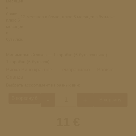
12 месяцев в бочке, плюс 6 месяцев в бутылке.
Минимальный заказ — 1 коробка (6 бутылок вина)
1 коробка (6 бутылок)
Риоха Вино красное — Темпранильо — Banisio
Crianza
Выбрать ассортимент из разных вин:
В корзину 6
-
+
В корзину
Количество
товара
Риоха
11 €
Вино
красное
-