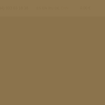
34) 933 63 18 38
ES
EN
RU
DE
CHN
0,00
€