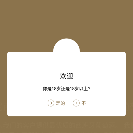
欢迎
你是18岁还是18岁以上?
是的
不
尼西奥（⾳译：最好的西班⽛葡
为我们的客户提供最优质的西班⽛葡萄酒。 我