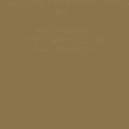
葡萄酒产区所种植的葡萄⽣产出的数 千种葡萄
萄酒：
⾥奥哈优质法定产区
杜埃罗河岸原产地法定产区
卢埃达原产地法定产区