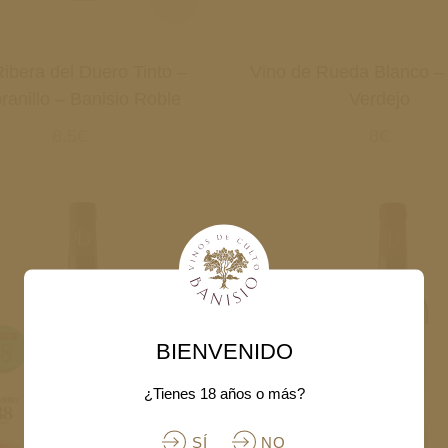
ibera del Duero Tinto –
Vino de Rueda Blanco – 
anillo – Banisio Roble
Verdejo
8.5€
8€
BIENVENIDO
¿Tienes 18 años o más?
SÍ
NO