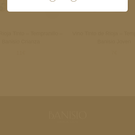
Rioja Tinto – Tempranillo –
Vino Tinto de Rioja – Temp
Banisio Crianza
Banisio Joven
11€
7€